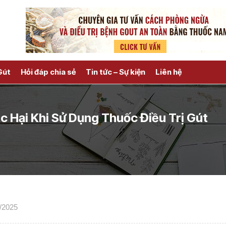
Gút
Hỏi đáp chia sẻ
Tin tức – Sự kiện
Liên hệ
Hại Khi Sử Dụng Thuốc Điều Trị Gút
7/2025