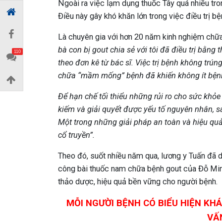
Ngoài ra việc lạm dụng thuốc Tây quá nhiều tron
Điều này gây khó khăn lớn trong việc điều trị bệ
Là chuyên gia với hơn 20 năm kinh nghiệm chữ
bà con bị gout chia sẻ với tôi đã điều trị bằng 
110
theo đơn kê từ bác sĩ.
V
iệc trị bệnh không trún
chữa “mầm mống” bệnh đã khiến không ít bệnh 
Để hạn chế tối thiểu những rủi ro cho sức khỏe 
kiếm và giải quyết được yếu tố nguyên nhân, s
Một trong những giải pháp an toàn và hiệu qu
cổ truyền”.
Theo đó, suốt nhiều năm qua, lương y Tuấn đã d
công bài thuốc nam chữa bệnh gout của Đỗ Min
thảo dược, hiệu quả bền vững cho người bệnh.
MỖI NGƯỜI BỆNH CÓ BIỂU HIỆN KHÁ
VẤN