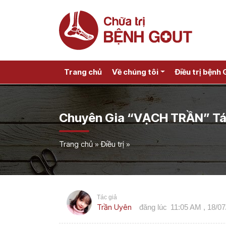
Trang chủ
Về chúng tôi
Điều trị bệnh 
Chuyên Gia “VẠCH TRẦN” Tác 
Trang chủ
»
Điều trị
»
Tác giả
Trần Uyên
đăng lúc
11:05 AM , 18/0