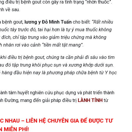
g điều trị bệnh gout còn gây ra tình trạng “nhờn thuốc”.
nh về sau.
a bệnh gout,
lương y Đỗ Minh Tuấn
cho biết:
“Rất nhiều
thuốc tây trước đó, tai hại hơn là tự ý mua thuốc không
g đích, chỉ tập trung vào giảm triệu chứng mà không
nhân rơi vào cảnh “tiền mất tật mang”.
khi điều trị bệnh gout, chúng ta cần phải đi sâu vào tìm
au đó tập trung khôi phục sụn và xương khớp dưới sụn.
ả hàng đầu hiện nay là phương pháp chữa bệnh từ Y học
ành tâm huyết nghiên cứu phục dựng và phát triển thành
h Đường, mang đến giải pháp điều trị
LÀNH TÍNH
từ
C NHAU – LIÊN HỆ CHUYÊN GIA ĐỂ ĐƯỢC TƯ
 MIỄN PHÍ!