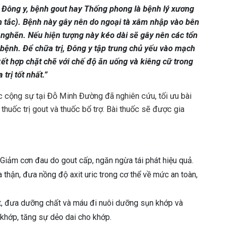
Đông y, bệnh gout hay Thống phong là bệnh lý xương
h tắc). Bệnh này gây nên do ngoại tà xâm nhập vào bên
ắc nghẽn. Nếu hiện tượng này kéo dài sẽ gây nên các tổn
 bệnh. Để chữa trị, Đông y tập trung chủ yếu vào mạch
kết hợp chặt chẽ với chế độ ăn uống và kiêng cữ trong
trị tốt nhất.”
c cộng sự tại Đỗ Minh Đường đã nghiên cứu, tối ưu bài
 thuốc trị gout và thuốc bổ trợ. Bài thuốc sẽ được gia
. Giảm cơn đau do gout cấp, ngăn ngừa tái phát hiệu quả.
thận, đưa nồng độ axit uric trong cơ thể về mức an toàn,
t, đưa dưỡng chất và máu đi nuôi dưỡng sụn khớp và
khớp, tăng sự dẻo dai cho khớp.