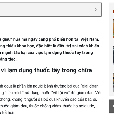
 giàu” nữa mà ngày càng phổ biến hơn tại Việt Nam.
ng thiếu khoa học, đặc biệt là điều trị sai cách khiến
n mạnh tác hại của việc lạm dụng thuốc tây trong
áng tiếc.
 vì lạm dụng thuốc tây trong chữa
nh gout là phần lớn người bệnh thường bỏ qua “giai đoạn
àng “liều mình” sử dụng thuốc “vô tội vạ” để giảm đau.
Với
óng, không ít người đã bỏ qua khuyến cáo của bác sĩ,
 thuốc giảm đau, thuốc chống viêm, thuốc hạ acid uric,…
 tốt hơn.