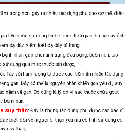
rầm trọng hơn, gây ra nhiều tác dụng phụ cho cơ thể, điển
quá liều hoặc sử dụng thuốc trong thời gian dài sẽ gây ảnh
iêm dạ dày, viêm loét dạ dày tá tràng,…
p bệnh nhân gặp phải tình trạng đau bụng, buồn nôn, táo
do sử dụng quá mức thuốc tân dược,…
uốc Tây với hàm lượng tá dược cao, tiềm ẩn nhiều tác dụng
ăng gan. Đây có thể là nguyên nhân khiến gan yếu đi, suy
c bệnh về gan. Đó cũng là lý do vì sao thuốc chữa gout
c bệnh gan.
ây suy thận
: Đây là những tác dụng phụ được các bác sĩ
 Đặc biệt, đối với người bị thận yếu mà cố tình sử dụng có
gây suy thận,…