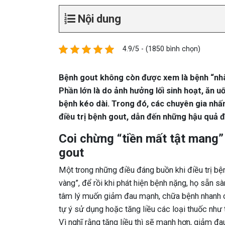
Nội dung
4.9/5 - (1850 bình chọn)
Bệnh gout không còn được xem là bệnh “nhà
Phần lớn là do ảnh hưởng lối sinh hoạt, ăn uố
bệnh kéo dài. Trong đó, các chuyên gia nhấ
điều trị bệnh gout, dẫn đến những hậu quả đ
Coi chừng “tiền mất tật mang”
gout
Một trong những điều đáng buồn khi điều trị bệ
vàng”, để rồi khi phát hiện bệnh nặng, họ sẵn s
tâm lý muốn giảm đau mạnh, chữa bệnh nhanh ch
tự ý sử dụng hoặc tăng liều các loại thuốc như
Vì nghĩ rằng tăng liều thì sẽ mạnh hơn, giảm đau