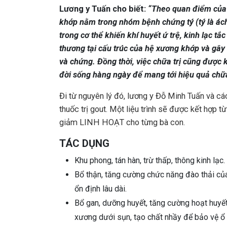
Lương y Tuấn cho biết:
“Theo quan điểm của 
khớp nằm trong nhóm bệnh chứng tý (tý là ác
trong cơ thể khiến khí huyết ứ trệ, kinh lạc t
thương tại cấu trúc của hệ xương khớp và gây
và chứng. Đồng thời, việc chữa trị cũng được 
đời sống hàng ngày để mang tới hiệu quả chữa 
Đi từ nguyên lý đó, lương y Đỗ Minh Tuấn và cá
thuốc trị gout. Một liệu trình sẽ được kết hợp từ
giảm LINH HOẠT cho từng bà con.
TÁC DỤNG
Khu phong, tán hàn, trừ thấp, thông kinh lạc
Bổ thận, tăng cường chức năng đào thải của 
ổn định lâu dài.
Bổ gan, dưỡng huyết, tăng cường hoạt huyế
xương dưới sụn, tạo chất nhầy để bảo vệ ổ 