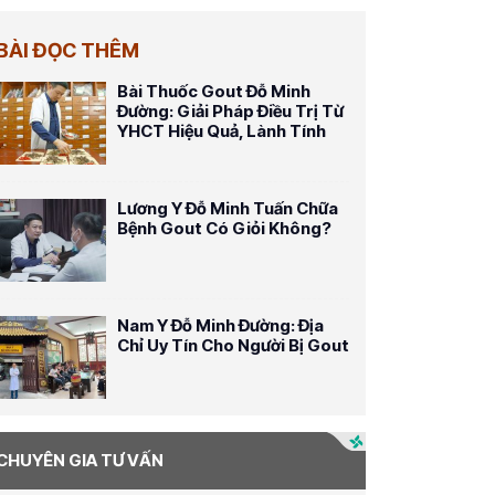
BÀI ĐỌC THÊM
Bài Thuốc Gout Đỗ Minh
Đường: Giải Pháp Điều Trị Từ
YHCT Hiệu Quả, Lành Tính
Lương Y Đỗ Minh Tuấn Chữa
Bệnh Gout Có Giỏi Không?
Nam Y Đỗ Minh Đường: Địa
Chỉ Uy Tín Cho Người Bị Gout
CHUYÊN GIA TƯ VẤN