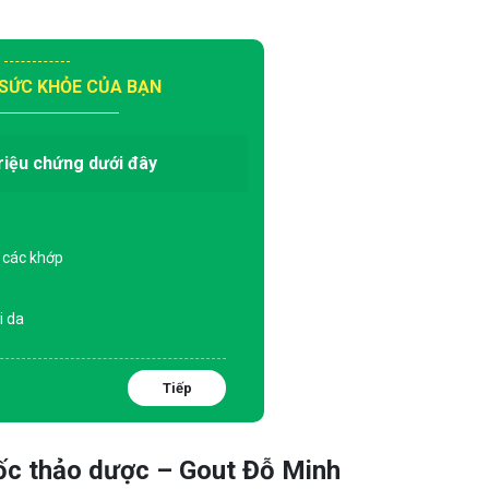
 SỨC KHỎE CỦA BẠN
riệu chứng dưới đây
 các khớp
i da
Tiếp
uốc thảo dược – Gout Đỗ Minh