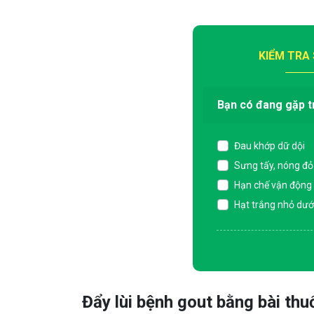
KIỂM TRA
Bạn có đang gặp t
Đau khớp dữ dội
Sưng tấy, nóng đỏ
Hạn chế vận động
Hạt trắng nhỏ dướ
Đẩy lùi bệnh gout bằng bài th