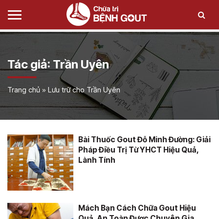
Tác giả:
Trần Uyên
Trang chủ
»
Lưu trữ cho Trần Uyên
Bài Thuốc Gout Đỗ Minh Đường: Giải
Pháp Điều Trị Từ YHCT Hiệu Quả,
Lành Tính
Mách Bạn Cách Chữa Gout Hiệu
Quả, An Toàn Được Chuyên Gia