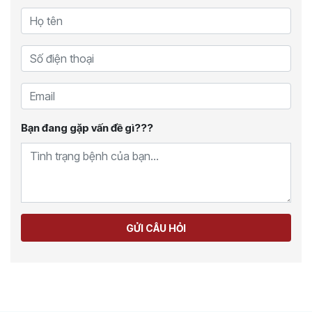
Bạn đang gặp vấn đề gì???
GỬI CÂU HỎI