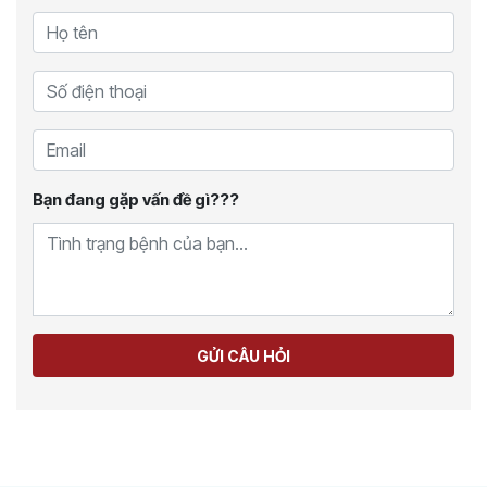
Bạn đang gặp vấn đề gì???
GỬI CÂU HỎI