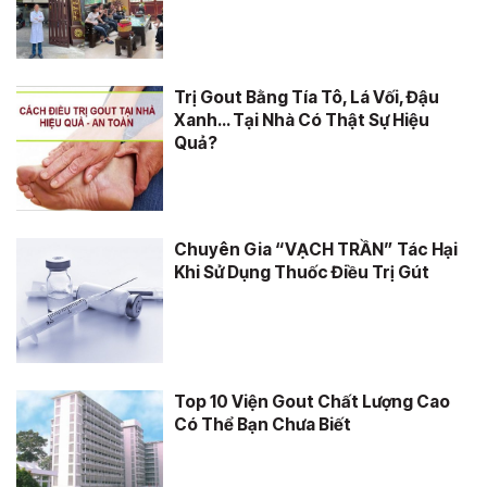
Trị Gout Bằng Tía Tô, Lá Vối, Đậu
Xanh… Tại Nhà Có Thật Sự Hiệu
Quả?
Chuyên Gia “VẠCH TRẦN” Tác Hại
Khi Sử Dụng Thuốc Điều Trị Gút
Top 10 Viện Gout Chất Lượng Cao
Có Thể Bạn Chưa Biết