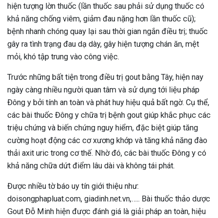
hiện tượng lờn thuốc (lần thuốc sau phải sử dụng thuốc có
khả năng chống viêm, giảm đau nặng hơn lần thuốc cũ);
bệnh nhanh chóng quay lại sau thời gian ngắn điều trị; thuốc
gây ra tình trạng đau dạ dày, gây hiện tượng chán ăn, mệt
mỏi, khó tập trung vào công việc.
Trước những bất tiện trong điều trị gout bằng Tây, hiện nay
ngày càng nhiều người quan tâm và sử dụng tới liệu pháp
Đông y bởi tính an toàn và phát huy hiệu quả bất ngờ. Cụ thể,
các bài thuốc Đông y chữa trị bệnh gout giúp khắc phục các
triệu chứng và biến chứng nguy hiểm, đặc biệt giúp tăng
cường hoạt động các cơ xương khớp và tăng khả năng đào
thải axit uric trong cơ thế. Nhờ đó, các bài thuốc Đông y có
khả năng chữa dứt điểm lâu dài và không tái phát.
Được nhiều tờ báo uy tín giới thiệu như:
doisongphapluat.com, giadinh.net.vn,….. Bài thuốc thảo dược
Gout Đỗ Minh hiện được đánh giá là giải pháp an toàn, hiệu