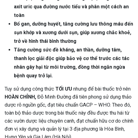
axit uric qua đường nước tiểu và phân một cách an
toàn
Bổ gan, dưỡng huyết, tăng cường lưu thông máu đến
sụn khớp và xương dưới sụn, giúp xương chắc khoẻ,
trở về hình thái bình thường
Tăng cường sức đề kháng, an thần, dưỡng tâm,
thanh lọc giải độc giúp bảo vệ cơ thể trước các tác
nhân gây hại từ môi trường, đồng thời ngăn ngừa
bệnh quay trở lại.
Tuy sử dụng công thức
TỐI ƯU
nhưng để bài thuốc trở nên
HOÀN CHỈNH,
Đỗ Minh Đường đã tiên phong sử dụng thảo
dược rõ nguồn gốc, đạt tiêu chuẩn GACP – WHO. Theo đó,
toàn bộ thảo dược trong bài thuốc này đều được thu hái từ
các vườn dược liệu chuyên canh, đạt chuẩn hữu cơ do chính
đơn vị xây dựng và quản lý tại 3 địa phương là Hòa Bình,
Hưng Yên và Gia Lâm (Hà Nội).