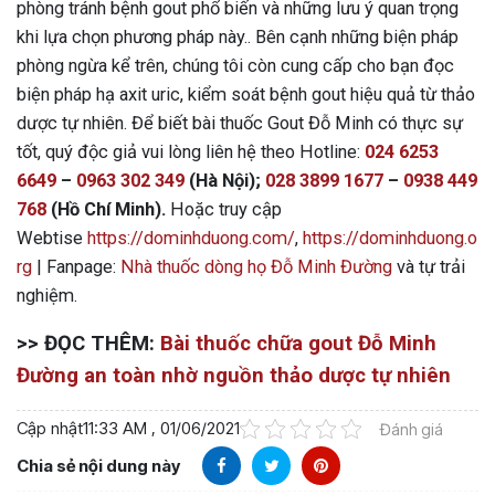
phòng tránh bệnh gout phổ biến
và những lưu ý quan trọng
khi lựa chọn phương pháp này.
. Bên cạnh những biện pháp
phòng ngừa kể trên, chúng tôi còn cung cấp cho bạn đọc
biện pháp hạ axit uric, kiểm soát bệnh gout hiệu quả từ thảo
dược tự nhiên. Để biết bài thuốc Gout Đỗ Minh có thực sự
tốt, quý độc giả vui lòng liên hệ theo Hotline:
024 6253
6649
–
0963 302 349
(Hà Nội);
028 3899 1677
–
0938 449
768
(Hồ Chí Minh).
Hoặc truy cập
Webtise
https://dominhduong.com/
,
https://dominhduong.o
rg
| Fanpage:
Nhà thuốc dòng họ Đỗ Minh Đường
và tự trải
nghiệm.
>> ĐỌC THÊM:
Bài thuốc chữa gout Đỗ Minh
Đường an toàn nhờ nguồn thảo dược tự nhiên
Cập nhật
11:33 AM , 01/06/2021
Đánh giá
Chia sẻ nội dung này