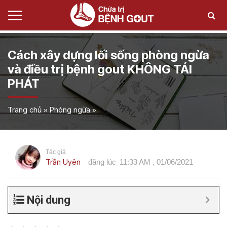
Cách xây dựng lối sống phòng ngừa
và điều trị bệnh gout KHÔNG TÁI
PHÁT
Trang chủ
»
Phòng ngừa
»
Tác giả
Trần Uyên
đăng lúc
11:33 AM , 01/06/2021
Nội dung