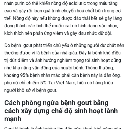
nhân purin có thể khiến nồng độ acid uric trong máu tăng
cao và gây rối loạn quá trình chuyển hoá chất bên trong cơ
thể. Nồng độ này nếu không được đào thải hết sẽ gây lắng
đọng thành các tinh thể muối urat có hình dạng sắc nhọn,
kích thích nên phản ứng viêm và gây đau nhức dữ dội.
Do bệnh gout phát triển chủ yếu ở những người dư chất nên
thường được ví là bệnh của nhà giàu. Đây là bệnh khó điều
trị dứt điểm và ảnh hưởng nghiêm trọng tới sinh hoạt cũng
như khả năng vận động của người bệnh. Thông thường,
khoảng 95% bệnh nhân mắc phải căn bệnh này là đàn ông,
phụ nữ chỉ chiếm 5%. Tại Việt Nam, hiện có hàng triệu
người khổ sở vì bệnh gout.
Cách phòng ngừa bệnh gout bằng
cách xây dựng chế độ sinh hoạt lành
mạnh
Gout là bệnh lý ảnh hưởng lớn đến sức khoẻ, khả năng vận