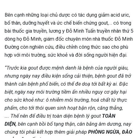
Bên cạnh những loại chủ dược có tác dụng giảm acid uric,
bổ thân, dưỡng huyết và ức chế biến chứng gout,… có trong
bài thuốc gia truyền, lương y Đỗ Minh Tuấn truyền nhân thứ 5
dòng họ Đỗ Minh, giám đốc chuyên môn nhà thuốc Đỗ Minh
Đường còn nghiên cứu, điều chỉnh công thức sao cho phù
hợp với môi trường, sức khoẻ và đời sống người hiện đại.
“Trước kia gout được mệnh danh là bệnh của người giàu,
nhưng ngày nay điều kiện sống cải thiện, bệnh gout đã trở
thành căn bệnh phổ biến, có thể đe doạ tới bất kỳ ai. Đặc
biệt, ngày nay môi trường tiềm ẩn nhiều nguy cơ gây hại
cho sức khoẻ như: ô nhiễm môi trường, hoá chất từ thực
phẩm, cho tới thói quen sinh hoạt bận rộn, căng thẳng,
….
Thế nên để điều trị toàn diện bệnh lý gout
TOÀN
DIỆN,
bên cạnh bồi bổ tạng thận, cân bằng âm dương, nay
chúng tôi phải kết hợp thêm giải pháp
PHÒNG NGỪA, ĐÀO