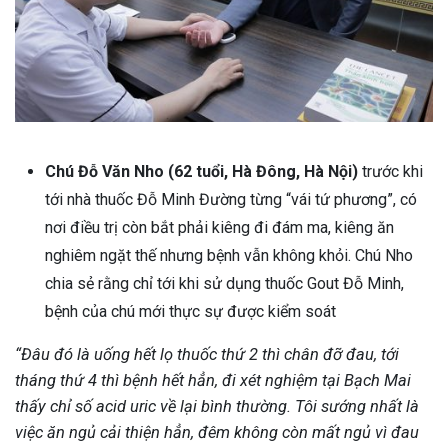
Chú Đỗ Văn Nho (62 tuổi, Hà Đông, Hà Nội)
trước khi
tới nhà thuốc Đỗ Minh Đường từng “vái tứ phương”, có
nơi điều trị còn bắt phải kiêng đi đám ma, kiêng ăn
nghiêm ngặt thế nhưng bệnh vẫn không khỏi. Chú Nho
chia sẻ rằng chỉ tới khi sử dụng thuốc Gout Đỗ Minh,
bệnh của chú mới thực sự được kiểm soát
“Đâu đó là uống hết lọ thuốc thứ 2 thì chân đỡ đau, tới
tháng thứ 4 thì bệnh hết hẳn, đi xét nghiệm tại Bạch Mai
thấy chỉ số acid uric về lại bình thường. Tôi sướng nhất là
việc ăn ngủ cải thiện hẳn, đêm không còn mất ngủ vì đau