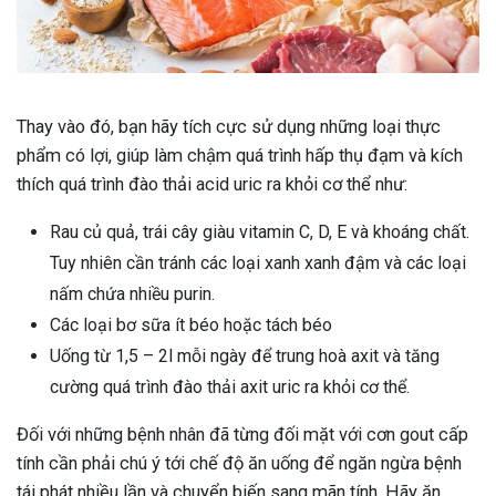
Thay vào đó, bạn hãy tích cực sử dụng những loại thực
phẩm có lợi, giúp làm chậm quá trình hấp thụ đạm và kích
thích quá trình đào thải acid uric ra khỏi cơ thể như:
Rau củ quả, trái cây giàu vitamin C, D, E và khoáng chất.
Tuy nhiên cần tránh các loại xanh xanh đậm và các loại
nấm chứa nhiều purin.
Các loại bơ sữa ít béo hoặc tách béo
Uống từ 1,5 – 2l mỗi ngày để trung hoà axit và tăng
cường quá trình đào thải axit uric ra khỏi cơ thể.
Đối với những bệnh nhân đã từng đối mặt với cơn gout cấp
tính cần phải chú ý tới chế độ ăn uống để ngăn ngừa bệnh
tái phát nhiều lần và chuyển biến sang mãn tính. Hãy ăn