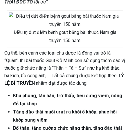
THẢI ĐỘC TỐ
tối ưu”.
Điều trj dứt điểm bệnh gout bằng bài thuốc Nam gia
truyền 150 năm
Cụ thể, bên cạnh các loại chủ dược là đóng vai trò là
“Quân”, thì bài thuốc Gout Đỗ Minh còn sử dụng thêm các vị
thuốc giữ chức năng là “Thần – Tá – Sư” như hạ khô thảo,
ba kích, bồ công anh,…. Tất cả chúng được kết hợp theo
TỶ
LỆ BÍ TRUYỀN
nhằm đạt được tác dụng:
Khu phong, tán hàn, trừ thấp, tiêu sưng viêm, nóng
đỏ tại khớp
Tăng đào thải muối urat ra khỏi ổ khớp, phục hồi
khớp sưng viêm
Bổ thận, tăng cường chức năng thận, tăng đào thải