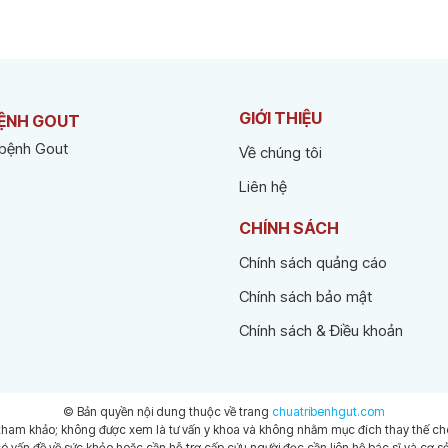
GIỚI THIỆU
BỆNH GOUT
 bệnh Gout
Về chúng tôi
Liên hệ
CHÍNH SÁCH
Chính sách quảng cáo
Chính sách bảo mật
Chính sách & Điều khoản
© Bản quyền nội dung thuộc về trang
chuatribenhgut.com
tham khảo; không được xem là tư vấn y khoa và không nhằm mục đích thay thế cho 
 có vấn đề về sức khỏe hoặc cần hỗ trợ cấp cứu người đọc cần liên hệ bác sĩ và cơ s