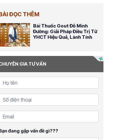
BÀI ĐỌC THÊM
Bài Thuốc Gout Đỗ Minh
Đường: Giải Pháp Điều Trị Từ
YHCT Hiệu Quả, Lành Tính
CHUYÊN GIA TƯ VẤN
Bạn đang gặp vấn đề gì???