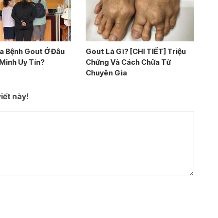
a Bệnh Gout Ở Đâu
Gout Là Gì? [CHI TIẾT] Triệu
 Minh Uy Tín?
Chứng Và Cách Chữa Từ
Chuyên Gia
iết này!