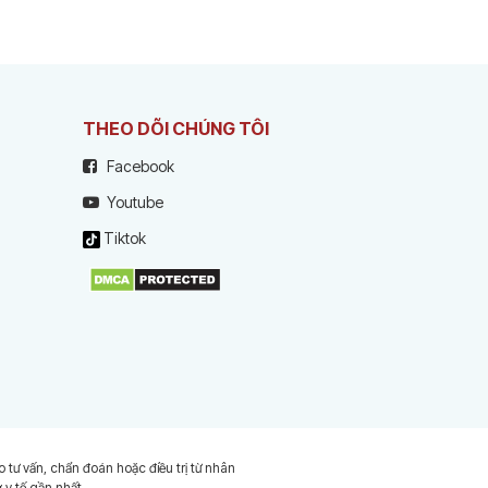
THEO DÕI CHÚNG TÔI
Facebook
Youtube
Tiktok
tư vấn, chẩn đoán hoặc điều trị từ nhân
ở y tế gần nhất