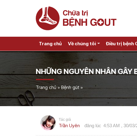
Trang chủ
Về chúng tôi
Điều trị bệnh 
NHỮNG NGUYÊN NHÂN GÂY 
Trang chủ
»
Bệnh gút
»
Tác giả
Trần Uyên
đăng lúc
4:53 AM , 30/03