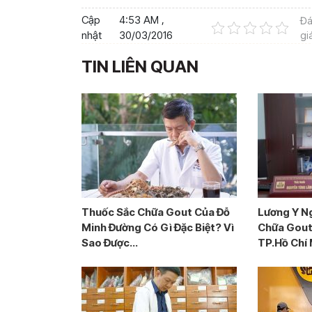
Cập
4:53 AM ,
Đ
nhật
30/03/2016
gi
TIN LIÊN QUAN
Thuốc Sắc Chữa Gout Của Đỗ
Lương Y N
Minh Đường Có Gì Đặc Biệt? Vì
Chữa Gout 
Sao Được...
TP.Hồ Chí