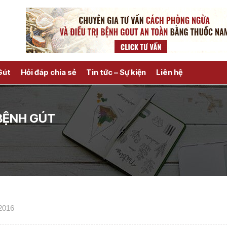
Gút
Hỏi đáp chia sẻ
Tin tức – Sự kiện
Liên hệ
BỆNH GÚT
/2016