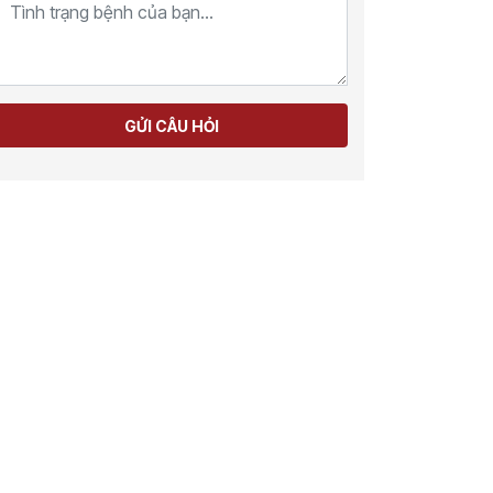
GỬI CÂU HỎI