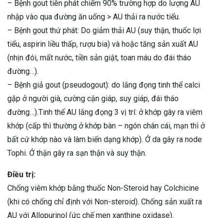
– Bệnh gout tiên phát chiếm 90% trường hợp do lượng AU
nhập vào qua đường ăn uống > AU thải ra nước tiểu.
– Bệnh gout thứ phát: Do giảm thải AU (suy thận, thuốc lợi
tiểu, aspirin liều thấp, rượu bia) và hoặc tăng sản xuất AU
(nhịn đói, mất nước, tiền sản giật, toan máu do đái tháo
đường…).
– Bệnh giả gout (pseudogout): do lắng đọng tinh thể calci
gặp ở người già, cường cận giáp, suy giáp, đái tháo
đường…).Tinh thể AU lắng đọng 3 vị trí: ở khớp gây ra viêm
khớp (cấp thì thường ở khớp bàn – ngón chân cái, mạn thì ở
bất cứ khớp nào và làm biến dạng khớp). Ở da gây ra node
Tophi. Ở thận gây ra sạn thận và suy thận.
Điều trị:
Chống viêm khớp bằng thuốc Non-Steroid hay Colchicine
(khi có chống chỉ định với Non-steroid). Chống sản xuất ra
AU với Allopurinol (ức chế men xanthine oxidase).