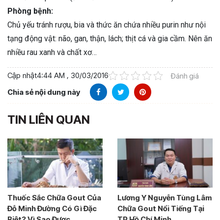
Phòng bệnh:
Chủ yếu tránh rượu, bia và thức ăn chứa nhiều purin như nội
tạng động vật: não, gan, thận, lách; thịt cá và gia cầm. Nên ăn
nhiều rau xanh và chất xơ…
Cập nhật
4:44 AM , 30/03/2016
Đánh giá
Chia sẻ nội dung này
TIN LIÊN QUAN
Thuốc Sắc Chữa Gout Của
Lương Y Nguyễn Tùng Lâm
Đỗ Minh Đường Có Gì Đặc
Chữa Gout Nổi Tiếng Tại
Biệt? Vì Sao Được...
TP.Hồ Chí Minh