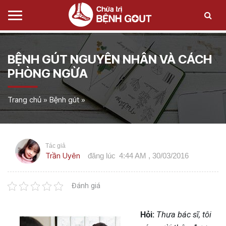
BỆNH GÚT NGUYÊN NHÂN VÀ CÁCH
PHÒNG NGỪA
Trang chủ
»
Bệnh gút
»
Tác giả
Trần Uyên
đăng lúc
4:44 AM , 30/03/2016
Đánh giá
Hỏi:
Thưa bác sĩ, tôi