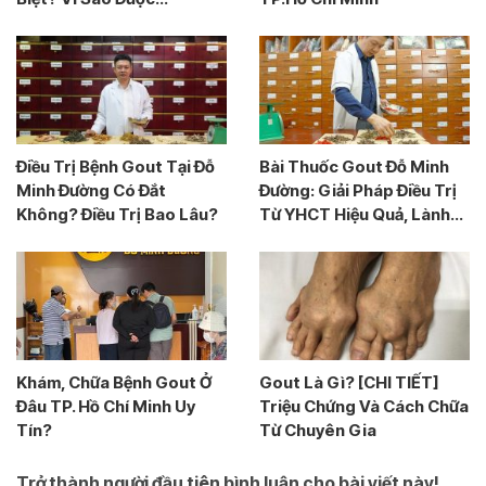
Điều Trị Bệnh Gout Tại Đỗ
Bài Thuốc Gout Đỗ Minh
Minh Đường Có Đắt
Đường: Giải Pháp Điều Trị
Không? Điều Trị Bao Lâu?
Từ YHCT Hiệu Quả, Lành...
Khám, Chữa Bệnh Gout Ở
Gout Là Gì? [CHI TIẾT]
Đâu TP. Hồ Chí Minh Uy
Triệu Chứng Và Cách Chữa
Tín?
Từ Chuyên Gia
Trở thành người đầu tiên bình luận cho bài viết này!