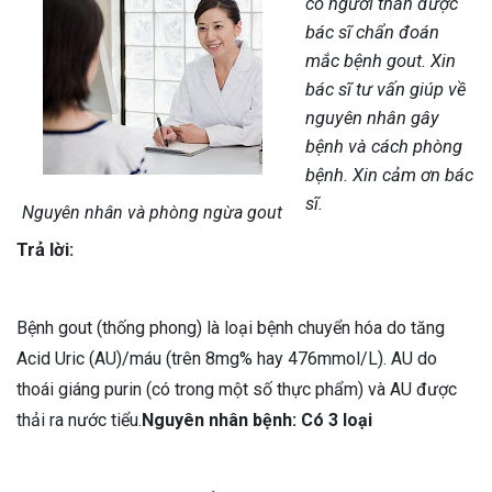
có người thân được
bác sĩ chẩn đoán
mắc bệnh gout. Xin
bác sĩ tư vấn giúp về
nguyên nhân gây
bệnh và cách phòng
bệnh. Xin cảm ơn bác
sĩ.
Nguyên nhân và phòng ngừa gout
Trả lời:
Bệnh gout (thống phong) là loại bệnh chuyển hóa do tăng
Acid Uric (AU)/máu (trên 8mg% hay 476mmol/L). AU do
thoái giáng purin (có trong một số thực phẩm) và AU được
thải ra nước tiểu.
Nguyên nhân bệnh: Có 3 loại