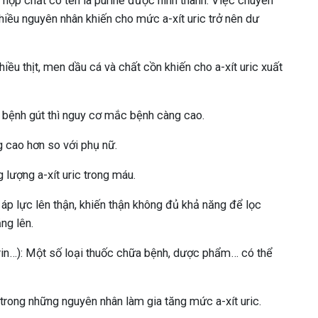
g hợp chất có tên là purine được hình thành. Việc chuyển
 nhiều nguyên nhân khiến cho mức a-xít uric trở nên dư
iều thịt, men dầu cá và chất cồn khiến cho a-xít uric xuất
ề bệnh gút thì nguy cơ mắc bệnh càng cao.
g cao hơn so với phụ nữ.
 lượng a-xít uric trong máu.
 áp lực lên thận, khiến thận không đủ khả năng để lọc
ng lên.
irin…): Một số loại thuốc chữa bệnh, dược phẩm… có thể
trong những nguyên nhân làm gia tăng mức a-xít uric.