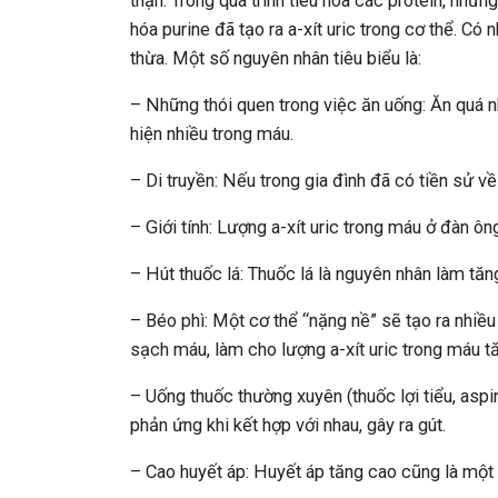
thận. Trong quá trình tiêu hóa các protein, nhữn
hóa purine đã tạo ra a-xít uric trong cơ thể. Có
thừa. Một số nguyên nhân tiêu biểu là:
– Những thói quen trong việc ăn uống: Ăn quá nh
hiện nhiều trong máu.
– Di truyền: Nếu trong gia đình đã có tiền sử v
– Giới tính: Lượng a-xít uric trong máu ở đàn ôn
– Hút thuốc lá: Thuốc lá là nguyên nhân làm tăng
– Béo phì: Một cơ thể “nặng nề” sẽ tạo ra nhiều
sạch máu, làm cho lượng a-xít uric trong máu tă
– Uống thuốc thường xuyên (thuốc lợi tiểu, asp
phản ứng khi kết hợp với nhau, gây ra gút.
– Cao huyết áp: Huyết áp tăng cao cũng là một 