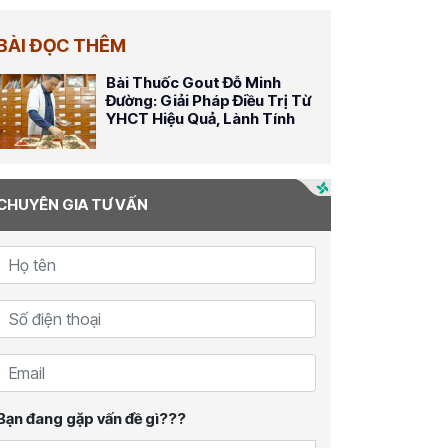
BÀI ĐỌC THÊM
Bài Thuốc Gout Đỗ Minh
Đường: Giải Pháp Điều Trị Từ
YHCT Hiệu Quả, Lành Tính
CHUYÊN GIA TƯ VẤN
Bạn đang gặp vấn đề gì???