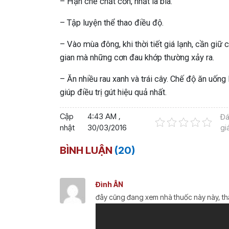
– Hạn chế chất cồn, nhất là bia.
– Tập luyện thể thao điều độ.
– Vào mùa đông, khi thời tiết giá lạnh, cần giữ 
gian mà những cơn đau khớp thường xảy ra.
– Ăn nhiều rau xanh và trái cây. Chế độ ăn uống
giúp điều trị gút hiệu quả nhất.
Cập
4:43 AM ,
Đ
nhật
30/03/2016
gi
BÌNH LUẬN
(20)
Đình ÂN
đây cũng đang xem nhà thuốc này này, thấ