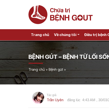
Trang chủ
Về chúng tôi
Điều trị bệnh 
BỆNH GÚT – BỆNH TỪ LỐI SỐ
Trang chủ
»
Bệnh gút
»
Tác giả
Trần Uyên
đăng lúc
4:43 AM , 30/03