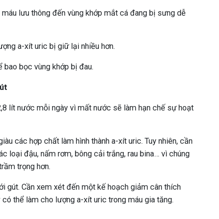
p máu lưu thông đến vùng khớp mắt cá đang bị sưng dễ
ng a-xít uric bị giữ lại nhiều hơn.
 bao bọc vùng khớp bị đau.
út
,8 lít nước mỗi ngày vì mất nước sẽ làm hạn chế sự hoạt
giàu các hợp chất làm hình thành a-xít uric. Tuy nhiên, cần
c loại đậu, nấm rơm, bông cải trắng, rau bina… vì chúng
trầm trọng hơn.
với gút. Cần xem xét đến một kế hoạch giảm cân thích
có thể làm cho lượng a-xít uric trong máu gia tăng.