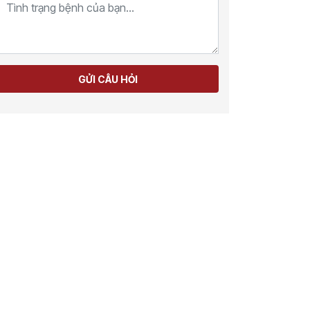
GỬI CÂU HỎI