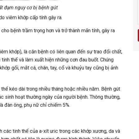
ất đạm nguy cơ bị bệnh gút
do viêm khớp cấp tính gây ra.
m cho bệnh trầm trọng hơn và trở thành mãn tính, gây ra
iêm khớp), là căn bệnh có liên quan đến sự trao đổi chất,
ác tinh thể và làm xuất hiện những cơn đau buốt. Chúng
hớp gối, mắt cá, chân, tay, cổ và khuỷu tay cũng bị ảnh
có thể kéo dài trong nhiều tháng hoặc nhiều năm. Bệnh gút
 các sinh hoạt thường ngày của người bệnh. Thông thường,
à đàn ông, phụ nữ chỉ chiếm 5%.
 các tinh thể của a-xít uric trong các khớp xương, da và