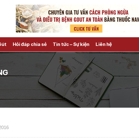
Gút
Hỏi đáp chia sẻ
Tin tức – Sự kiện
Liên hệ
NG
/2016